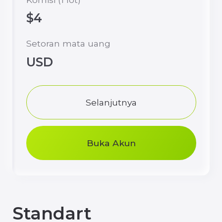
Buka Akun
Standart
Akun Trading Universal dengan Kondisi
Optimal untuk Trading yang Stabil dan
Efisien
Setoran Minimal
$100
Instrument Keuangan
Forex, Metals, CFD
indices, CFD