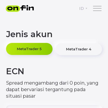
ID
Jenis akun
MetaTrader 5
MetaTrader 4
ECN
Spread mengambang dari 0 poin, yang
dapat bervariasi tergantung pada
situasi pasar
Setoran Minimal
$50