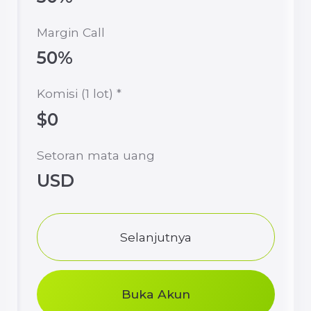
COPY
Trading Berdasarkan Strategi Trader
Sukses
Setoran Minimal
$100
Instrument Keuangan
Forex, Metals, CFD
indices, CFD
commodities, CFD stocks,
Cryptocurrencies
Hedged margin