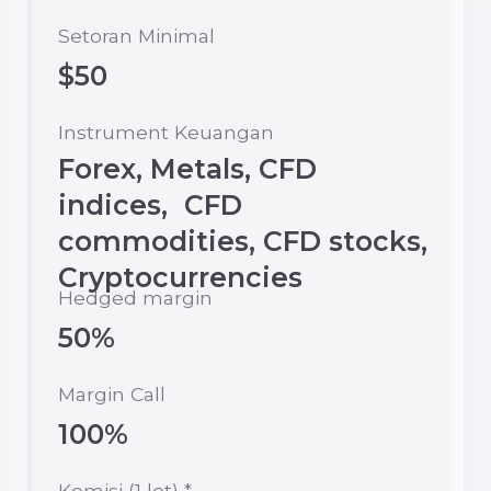
Instrument Keuangan
Forex, Metals, CFD
indices, CFD
commodities, CFD stocks,
Cryptocurrencies
Hedged margin
50%
Margin Call
100%
Komisi (1 lot) *
$4
Setoran mata uang
USD
Selanjutnya