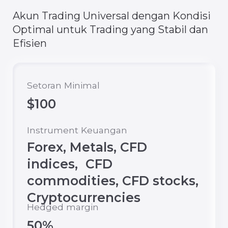
commodities, CFD stocks,
Cryptocurrencies
Hedged margin
50%
Margin Call
50%
Komisi (1 lot) *
$0
Setoran mata uang
USD
Selanjutnya
Buka Akun