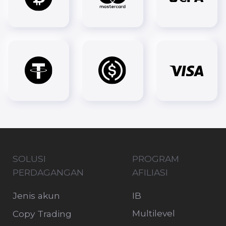
Bonovo Road, Fomboni, Comoros, KM
Informasi di situs web ini tidak mengandung
dan tidak boleh dianggap sebagai nasihat
investasi, rekomendasi investasi, penawaran,
atau ajakan untuk melakukan transaksi apa
pun dalam instrumen keuangan. Informasi ini
tidak disiapkan sesuai dengan persyaratan
hukum yang dirancang untuk mendukung
independensi penelitian investasi dan tidak
tunduk pada larangan apa pun terkait
transaksi sebelum penyebaran penelitian
investasi.
Peringatan Risiko: Perdagangan valuta asing
dengan margin melibatkan tingkat risiko
yang tinggi dan mungkin tidak cocok untuk
semua investor. Ada kemungkinan bahwa
Anda dapat mengalami kerugian yang sama
atau lebih besar dari seluruh investasi Anda.
Oleh karena itu, Anda tidak boleh
menginvestasikan atau mempertaruhkan
uang yang tidak mampu Anda rugikan.
Sebelum menggunakan layanan OnFin Ltd,
harap pahami semua risiko yang terkait
dengan perdagangan.
OnFin tidak menyediakan layanan di Rusia
(RF), tidak mengiklankan layanan dan
produknya, serta tidak mendorong
pendaftaran di situs webnya oleh penduduk
RF. Harap diperhatikan bahwa OnFin tidak
beroperasi di Amerika Serikat, Seychelles,
Saint Vincent dan Grenadines, Jepang,