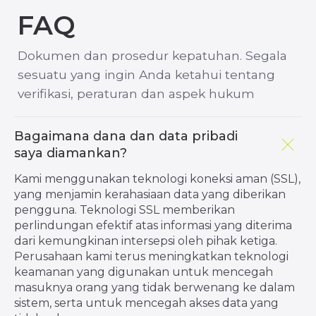
SOLUSI
PROGRAM
PERDAGANGAN
AFILIASI
Jenis akun
IB
Multilevel
Copy Trading
Bagaimana dana dan data pribadi
Prop Trading
saya diamankan?
MetaTrader 4
Kami menggunakan teknologi koneksi aman (SSL),
MetaTrader 5
yang menjamin kerahasiaan data yang diberikan
Kalender Ekonomi
pengguna. Teknologi SSL memberikan
perlindungan efektif atas informasi yang diterima
dari kemungkinan intersepsi oleh pihak ketiga.
MULAI
TENTANG
Perusahaan kami terus meningkatkan teknologi
keamanan yang digunakan untuk mencegah
Mulai dari mana?
Siapa Kami?
masuknya orang yang tidak berwenang ke dalam
Setoran
Berita perusahaan
sistem, serta untuk mencegah akses data yang
Penarikan
Likuiditas kami