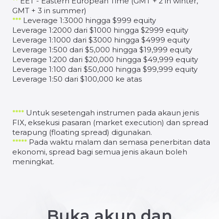
FAQ
Dokumen dan prosedur kepatuhan. Segala
sesuatu yang ingin Anda ketahui tentang
verifikasi, peraturan dan aspek hukum