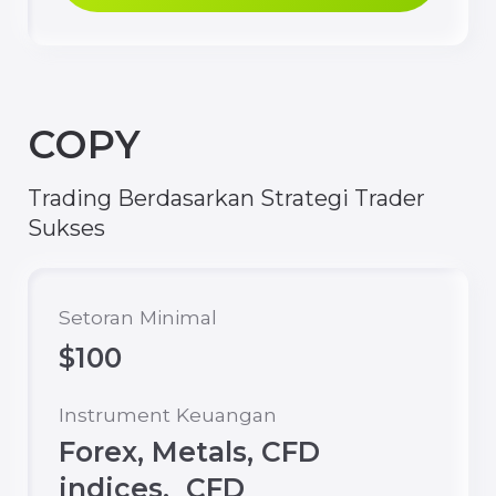
50%
Margin Call
50%
Komisi (1 lot) *
$0
Setoran mata uang
USD
Selanjutnya
Buka Akun