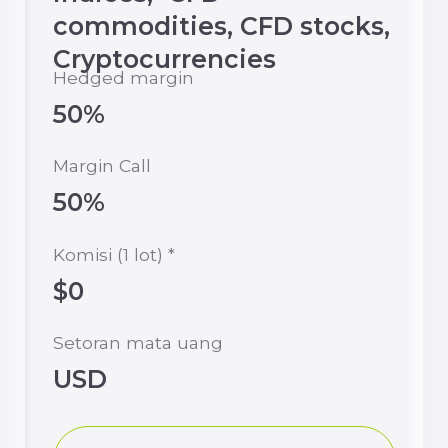
Pada hujung minggu, leverage maksimum
dikurangkan kepada 1:500 sebagai langkah
pengurusan risiko. Leverage hujung minggu
digunakan secara automatik satu jam sebelum
pasaran ditutup pada hari Jumaat dan tamat pada
permulaan sesi dagangan hari Isnin pada pukul
01:00 (EET).
*
Commission per side
**
EET - Eastern European Time (GMT + 2 in winter,
GMT + 3 in summer)
***
Leverage 1:3000 hingga $999 equity
Leverage 1:2000 dari $1000 hingga $2999 equity
Leverage 1:1000 dari $3000 hingga $4999 equity
Leverage 1:500 dari $5,000 hingga $19,999 equity
Leverage 1:200 dari $20,000 hingga $49,999 equity
Leverage 1:100 dari $50,000 hingga $99,999 equity
Leverage 1:50 dari $100,000 ke atas
****
Untuk sesetengah instrumen pada akaun jenis
FIX, eksekusi pasaran (market execution) dan spread
terapung (floating spread) digunakan.
*****
Pada waktu malam dan semasa penerbitan data
ekonomi, spread bagi semua jenis akaun boleh